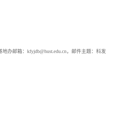
基地办邮箱：
kfyjdb@hust.edu.cn
，邮件主题：科发