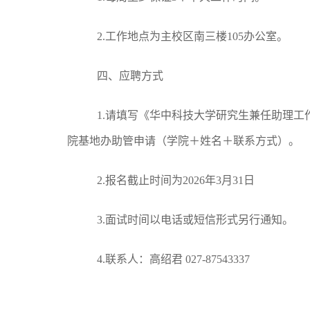
2.
工作地点为主校区南三楼
105
办公室。
四、应聘方式
1.
请填写《华中科技大学研究生兼任助理工
院基地办助管申请（学院＋姓名＋联系方式）。
2.
报名截止时间为
2026
年
3
月
31
日
3.
面试时间以电话或短信形式另行通知。
4.
联系人：高绍君
027-87543337