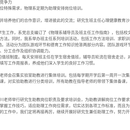
竞争力
位特殊需求，物理系定期为助理安排岗位培训。
并培养他们的合作意识，增进彼此的交流；研究生班主任心理健康教育沙
学生工作，系党总支编订了《物理系辅导员及班主任工作指南》，包括校
方法。同时，我系举办班主任系列培训活动，包括工作方法培训、求职训
动。活动分为团队游戏环节和德育工作知识抢答两部分内容。团队游戏环
、分工合作及组织协调能力。
的值班制度。每天安排班主任在学生宿舍值班，辅导员轮流在宿舍走访，
填写工作周报表，养成他们深入学生的良好工作习惯。
老师会召集实验室助教进行集体培训。包括每学期开学后第一周开一次集
课，对实验助教进行分类培训，所有助教在指导老师的带领下集体备课，
川老师举行研究生助教岗位职责及要求培训会，为助教讲解岗位工作要求
掌握工作技巧，适应助理工作岗位需求，切实达到各项工作标准，而且为
的工作中，我们定将再接再厉，继续开展好研究生兼任助理工作，努力开