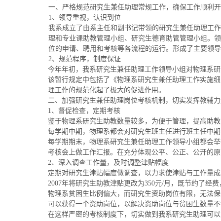
一、严格规范研究生兼任助理常规工作，确保工作顺利开
1、领导重视，认识到位
我系成立了由系主任和副书记带领的研究生兼任助理工作
理和专业课助教管理小组、研究生德育助管管理小组。领
位的申请、聘用和考核等各流程的运行。形成了主要领导
2、规范程序，制度保证
今年年初，我系研究生兼任助理工作领导小组对物理系研
该暂行规定中包括了《物理系研究生兼任助理工作实施细
理工作的规范化起了极大的促进作用。
二、加强研究生兼任助理岗位考核机制，切实发挥教辅力
1、督促检查，定期考核
鉴于物理系研究生助教数量较多，为便于管理，提高助教
每学期中期，物理系都会对研究生班主任进行班主任中期
每学期期末，物理系研究生兼任助理工作领导小组都会举
考核会上做工作汇报。在充分体现公平、公正、公开的原
2、深入调查工作量，及时调整津贴幅度
定期对研究生津贴幅度做调查，以力求使津贴与工作量成正
2007年将研究生助教津贴更改为350元/月，既节约了
物理系贫困生比例偏大，而研究生资助岗位有限，无法保
可以获得一个资助岗位，以解决资助岗位与贫困生数量不
在这样严密的考核制度下，切实做到我系研究生助理可以