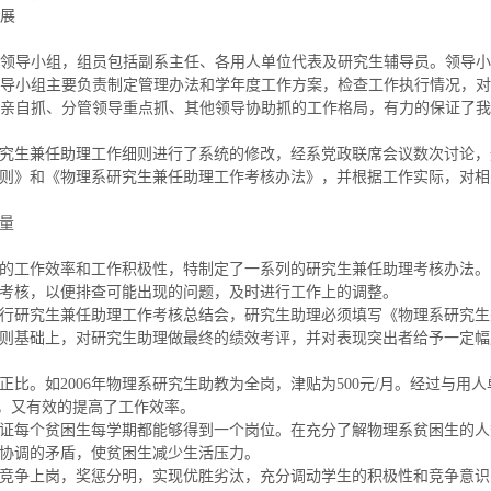
展
领导小组，组员包括副系主任、各用人单位代表及研究生辅导员。领导
导小组主要负责制定管理办法和学年度工作方案，检查工作执行情况，
亲自抓、分管领导重点抓、其他领导协助抓的工作格局，有力的保证了我
究生兼任助理工作细则进行了系统的修改，经系党政联席会议数次讨论，
则》和《物理系研究生兼任助理工作考核办法》，并根据工作实际，对相
量
的工作效率和工作积极性，特制定了一系列的研究生兼任助理考核办法。
考核，以便排查可能出现的问题，及时进行工作上的调整。
行研究生兼任助理工作考核总结会，研究生助理必须填写《物理系研究生
则基础上，对研究生助理做最终的绩效考评，并对表现突出者给予一定幅
比。如2006年物理系研究生助教为全岗，津贴为500元/月。经过与用
经费，又有效的提高了工作效率。
证每个贫困生每学期都能够得到一个岗位。在充分了解物理系贫困生的人
协调的矛盾，使贫困生减少生活压力。
竞争上岗，奖惩分明，实现优胜劣汰，充分调动学生的积极性和竞争意识