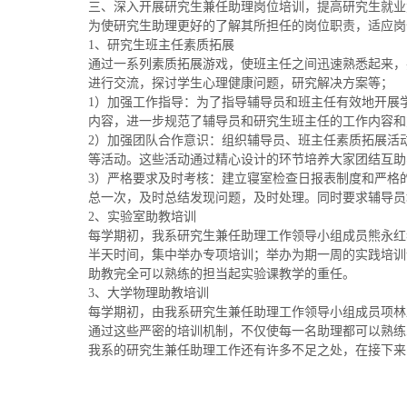
三、深入开展研究生兼任助理岗位培训，提高研究生就业
为使研究生助理更好的了解其所担任的岗位职责，适应岗
1、研究生班主任素质拓展
通过一系列素质拓展游戏，使班主任之间迅速熟悉起来，
进行交流，探讨学生心理健康问题，研究解决方案等；
1）加强工作指导：为了指导辅导员和班主任有效地开展
内容，进一步规范了辅导员和研究生班主任的工作内容和
2）加强团队合作意识：组织辅导员、班主任素质拓展活
等活动。这些活动通过精心设计的环节培养大家团结互助
3）严格要求及时考核：建立寝室检查日报表制度和严格
总一次，及时总结发现问题，及时处理。同时要求辅导员
2、实验室助教培训
每学期初，我系研究生兼任助理工作领导小组成员熊永红
半天时间，集中举办专项培训；举办为期一周的实践培训
助教完全可以熟练的担当起实验课教学的重任。
3、大学物理助教培训
每学期初，由我系研究生兼任助理工作领导小组成员项林
通过这些严密的培训机制，不仅使每一名助理都可以熟练
我系的研究生兼任助理工作还有许多不足之处，在接下来