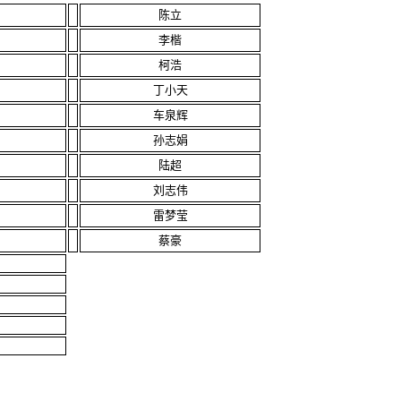
陈立
李楷
柯浩
丁小天
车泉辉
孙志娟
陆超
刘志伟
雷梦莹
蔡豪