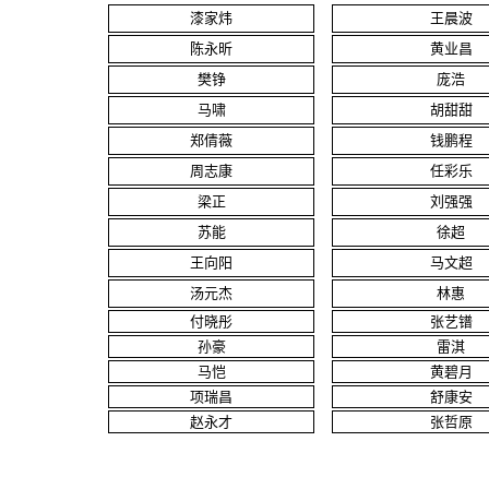
漆家炜
王晨波
陈永昕
黄业昌
樊铮
庞浩
马啸
胡甜甜
郑倩薇
钱鹏程
周志康
任彩乐
梁正
刘强强
苏能
徐超
王向阳
马文超
汤元杰
林惠
付晓彤
张艺镨
孙豪
雷淇
马恺
黄碧月
项瑞昌
舒康安
赵永才
张哲原